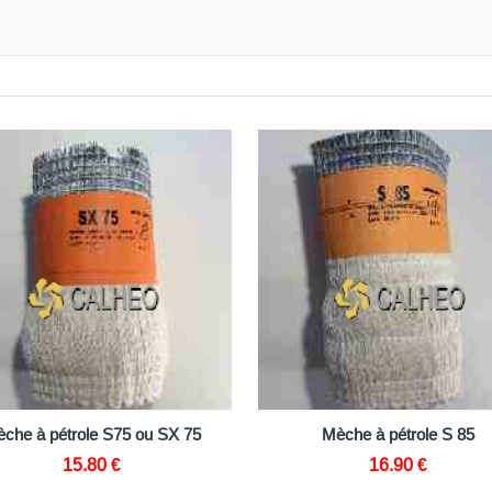
PANIER
PANIE
Mèche à pétrole S 85
Méche à pétrole S
16.90 €
17.00 €