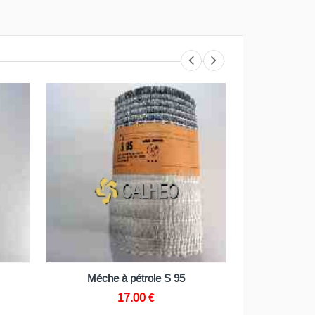
R
PANIER
 95
Méche RCA 66
15.95 €