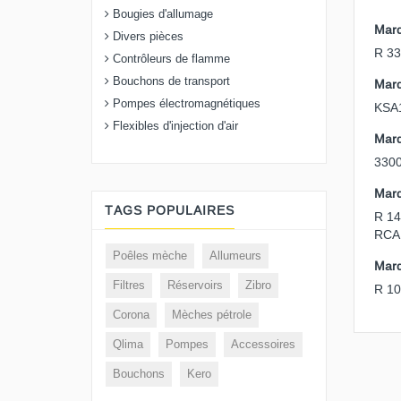
Bougies d'allumage
Mar
Divers pièces
R 33
Contrôleurs de flamme
Bouchons de transport
Mar
Pompes électromagnétiques
KSA
Flexibles d'injection d'air
Mar
330
Mar
TAGS POPULAIRES
R 14
RCA
Poêles mèche
Allumeurs
Mar
Filtres
Réservoirs
Zibro
R 10
Corona
Mèches pétrole
Qlima
Pompes
Accessoires
Bouchons
Kero