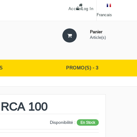
Accueil
Log In
Francais
Panier
Article(s)
S
PROMO(S) - 3
 RCA 100
Disponibilité :
En Stock