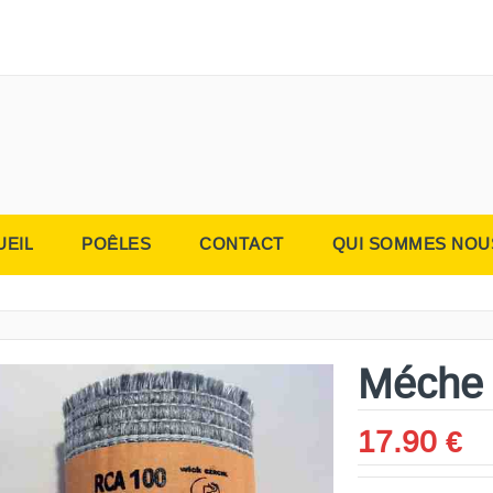
UEIL
POÊLES
CONTACT
QUI SOMMES NOU
Méche
17.90 €