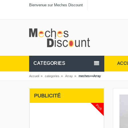
Bienvenue sur Meches Discount
CATEGORIES
ACC
»
»
»
Accueil
categories
Array
meches>>Array
PUBLICITÉ
PUB