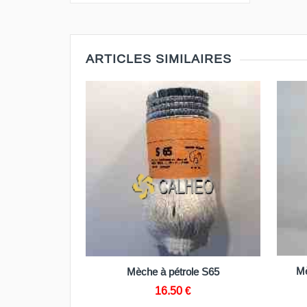
ARTICLES SIMILAIRES
PANIER
PANIER
Mèche à pétrole S75 ou SX 75
pétrole S65
15.80 €
.50 €