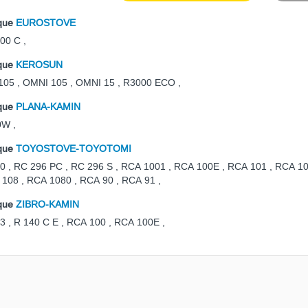
que
EUROSTOVE
00 C
,
que
KEROSUN
105
,
OMNI 105
,
OMNI 15
,
R3000 ECO
,
que
PLANA-KAMIN
0W
,
que
TOYOSTOVE-TOYOTOMI
0
,
RC 296 PC
,
RC 296 S
,
RCA 1001
,
RCA 100E
,
RCA 101
,
RCA 1
 108
,
RCA 1080
,
RCA 90
,
RCA 91
,
que
ZIBRO-KAMIN
3
,
R 140 C E
,
RCA 100
,
RCA 100E
,