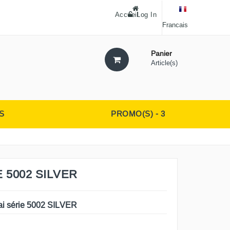
Accueil
Log In
Francais
Panier
Article(s)
S
PROMO(S) - 3
 5002 SILVER
ai série 5002 SILVER