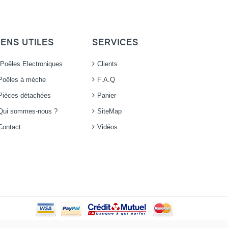
IENS UTILES
SERVICES
Poêles Electroniques
Clients
Poêles à mèche
F.A.Q
Pièces détachées
Panier
Qui sommes-nous ?
SiteMap
Contact
Vidéos