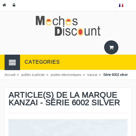
CATEGORIES
»
»
»
»
Accueil
poêles à pétrole
poeles-electroniques
kanzai
Série 6002 silver
ARTICLE(S) DE LA MARQUE
KANZAI - SÉRIE 6002 SILVER