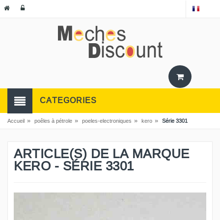
CATEGORIES
»
»
»
»
Accueil
poêles à pétrole
poeles-electroniques
kero
Série 3301
ARTICLE(S) DE LA MARQUE
KERO - SÉRIE 3301