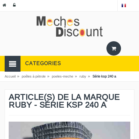
CATEGORIES
»
»
»
»
Accueil
poêles à pétrole
poeles-meche
ruby
Série ksp 240 a
ARTICLE(S) DE LA MARQUE
RUBY - SÉRIE KSP 240 A