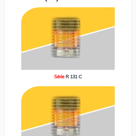
Série
R 131 C