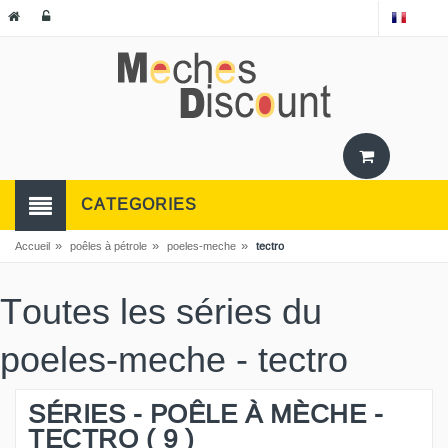
CATEGORIES
»
»
»
Accueil
poêles à pétrole
poeles-meche
tectro
Toutes les séries du
poeles-meche - tectro
SÉRIES - POÊLE À MÈCHE -
TECTRO ( 9 )