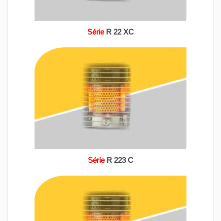
Série
R 22 XC
Série
R 223 C