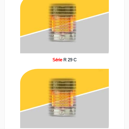
Série
R 29 C
0