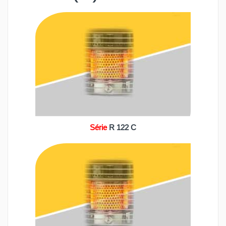
Série
R 122 C