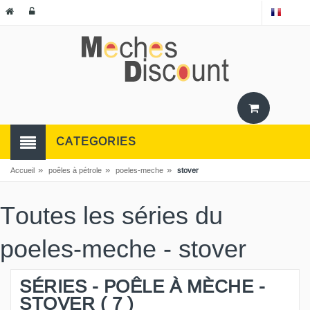
CATEGORIES
»
»
»
Accueil
poêles à pétrole
poeles-meche
stover
Toutes les séries du
poeles-meche - stover
SÉRIES - POÊLE À MÈCHE -
STOVER ( 7 )